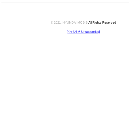
© 2021. HYUNDAI MOBIS
All Rights Reserved
[수신거부 Unsubscribe]