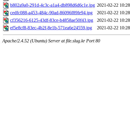
b802a9a0-291d-4c3c-a1a4-db898d6d6c1e.jpg
2021-02-22 10:28
cedfc088-a453-484c-90ad-86096f89fe94.jpg
2021-02-22 10:28
cf356216-6125-43df-83ce-b4858ae50f43.jpg
2021-02-22 10:28
ef5e8cf8-83ec-4b2f-8e1b-571ea6e24559.jpg
2021-02-22 10:28
Apache/2.4.52 (Ubuntu) Server at file.slug.kr Port 80