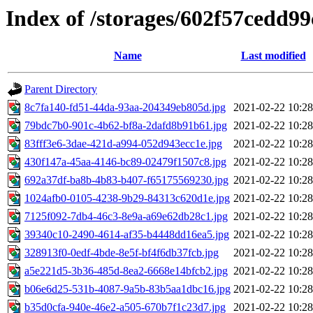
Index of /storages/602f57cedd99
Name
Last modified
Parent Directory
8c7fa140-fd51-44da-93aa-204349eb805d.jpg
2021-02-22 10:28
79bdc7b0-901c-4b62-bf8a-2dafd8b91b61.jpg
2021-02-22 10:28
83fff3e6-3dae-421d-a994-052d943ecc1e.jpg
2021-02-22 10:28
430f147a-45aa-4146-bc89-02479f1507c8.jpg
2021-02-22 10:28
692a37df-ba8b-4b83-b407-f65175569230.jpg
2021-02-22 10:28
1024afb0-0105-4238-9b29-84313c620d1e.jpg
2021-02-22 10:28
7125f092-7db4-46c3-8e9a-a69e62db28c1.jpg
2021-02-22 10:28
39340c10-2490-4614-af35-b4448dd16ea5.jpg
2021-02-22 10:28
328913f0-0edf-4bde-8e5f-bf4f6db37fcb.jpg
2021-02-22 10:28
a5e221d5-3b36-485d-8ea2-6668e14bfcb2.jpg
2021-02-22 10:28
b06e6d25-531b-4087-9a5b-83b5aa1dbc16.jpg
2021-02-22 10:28
b35d0cfa-940e-46e2-a505-670b7f1c23d7.jpg
2021-02-22 10:28